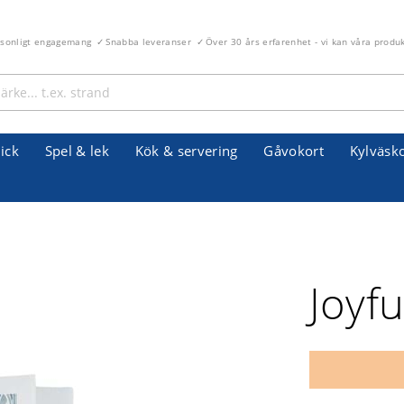
rsonligt engagemang
Snabba leveranser
Över 30 års erfarenhet - vi kan våra produ
ick
Spel & lek
Kök & servering
Gåvokort
Kylväsk
Joyf