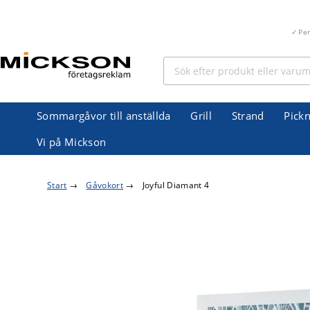
Pe
Sommargåvor till anställda
Grill
Strand
Pickn
Vi på Mickson
Start
→
Gåvokort
→
Joyful Diamant 4