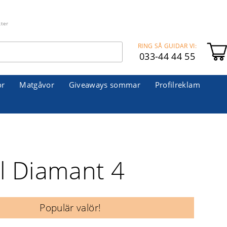
kter
RING SÅ GUIDAR VI:
033-44 44 55
or
Matgåvor
Giveaways sommar
Profilreklam
ul Diamant 4
Populär valör!