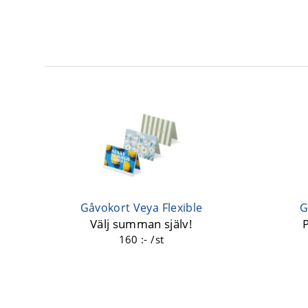
Gåvokort Veya Flexible
G
Välj summan själv!
160 :- /st