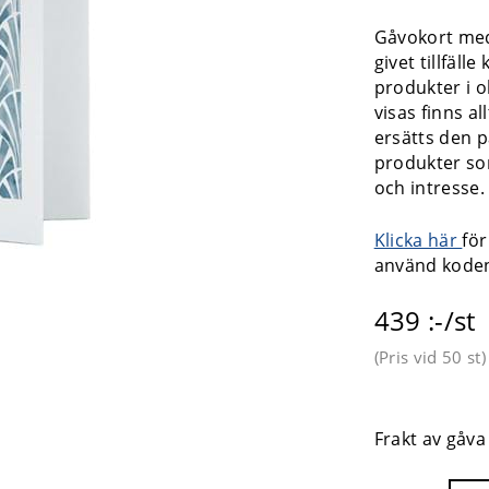
Gåvokort med
givet tillfäll
produkter i o
visas finns al
ersätts den p
produkter som 
och intresse.
Klicka här
för
använd kod
439 :-/st
(Pris vid
50 st
)
Frakt av gåva