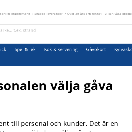
rsonligt engagemang
Snabba leveranser
Över 30 års erfarenhet - vi kan våra produ
ick
Spel & lek
Kök & servering
Gåvokort
Kylväsk
rsonalen välja gåva
t till personal och kunder. Det är en