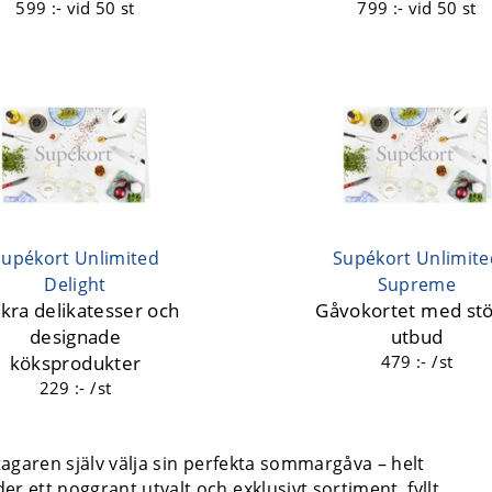
599 :-
vid 50 st
799 :-
vid 50 st
Supékort Unlimited
Supékort Unlimite
Delight
Supreme
kra delikatesser och
Gåvokortet med stö
designade
utbud
köksprodukter
479 :- /st
229 :- /st
tagaren själv välja sin perfekta sommargåva – helt
r ett noggrant utvalt och exklusivt sortiment, fyllt