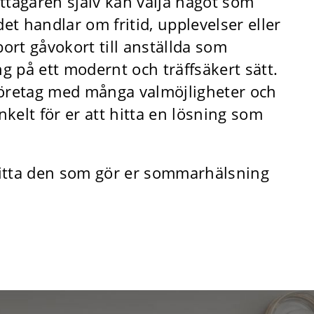
ttagaren själv kan välja något som
t handlar om fritid, upplevelser eller
bort gåvokort till anställda som
 på ett modernt och träffsäkert sätt.
r företag med många valmöjligheter och
kelt för er att hitta en lösning som
hitta den som gör er sommarhälsning