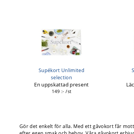
Supékort Unlimited
selection
En uppskattad present
Läc
149 :- /st
Gör det enkelt för alla. Med ett gåvokort får mot
efter egen smak och behov. Våra gåvokort erbjude