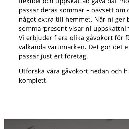
flexibel och uppskattad gåva där mo
passar deras sommar – oavsett om de
något extra till hemmet. När ni ger 
sommarpresent visar ni uppskattning
Vi erbjuder flera olika gåvokort fö
välkända varumärken. Det gör det en
passar just ert företag.
Utforska våra gåvokort nedan och 
komplett!