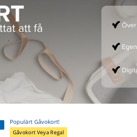
Populärt Gåvokort!
Gåvokort Veya Regal