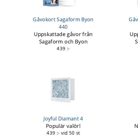
Gåvokort Sagaform Byon
Gåv
440
Uppskattade gåvor från
Upp
Sagaform och Byon
S
439 :-
Joyful Diamant 4
Populär valör!
N
439 :-
vid 50 st