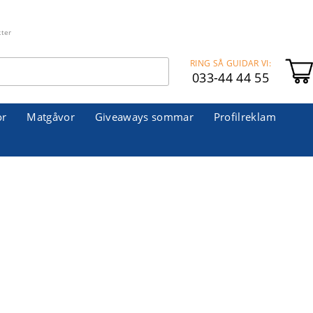
kter
RING SÅ GUIDAR VI:
033-44 44 55
or
Matgåvor
Giveaways sommar
Profilreklam