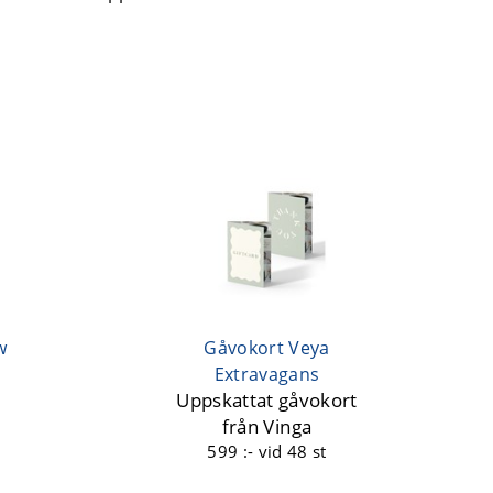
w
Gåvokort Veya
Extravagans
Uppskattat gåvokort
från Vinga
599 :-
vid 48 st