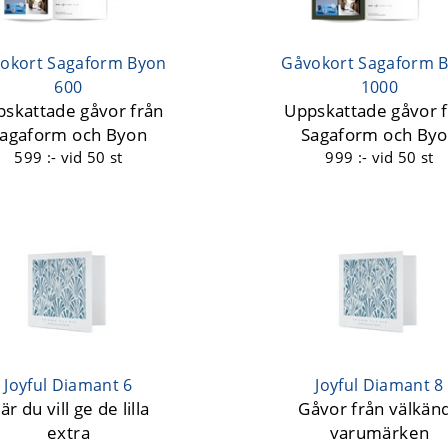
okort Sagaform Byon
Gåvokort Sagaform 
600
1000
skattade gåvor från
Uppskattade gåvor 
agaform och Byon
Sagaform och By
599 :-
vid 50 st
999 :-
vid 50 st
Joyful Diamant 6
Joyful Diamant 8
är du vill ge de lilla
Gåvor från välkän
extra
varumärken