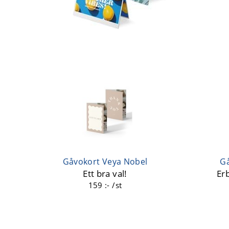
Gåvokort Veya Nobel
Gå
Ett bra val!
Erb
159 :- /st