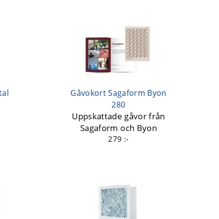
tal
Gåvokort Sagaform Byon
280
Uppskattade gåvor från
Sagaform och Byon
279 :-