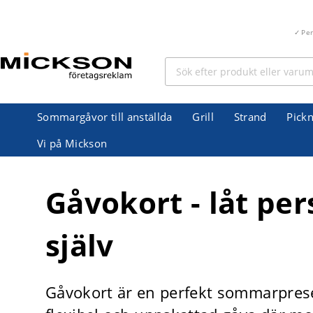
Pe
Sommargåvor till anställda
Grill
Strand
Pickn
Vi på Mickson
Gåvokort - låt pe
själv
Gåvokort är en perfekt sommarpresen