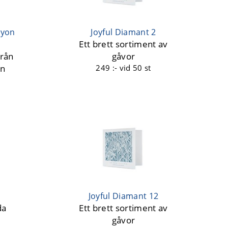
Byon
Joyful Diamant 2
Ett brett sortiment av
från
gåvor
on
249 :-
vid 50 st
Joyful Diamant 12
da
Ett brett sortiment av
gåvor