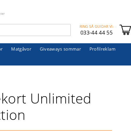
kter
RING SÅ GUIDAR VI:
033-44 44 55
or
Matgåvor
Giveaways sommar
Profilreklam
kort Unlimited
ction