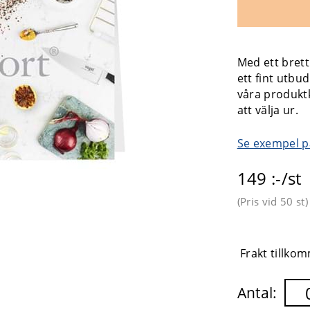
Med ett bret
ett fint utbu
våra produktk
att välja ur.
Se exempel på
149 :-/st
(Pris vid
50 st
)
Frakt tillkom
Antal: