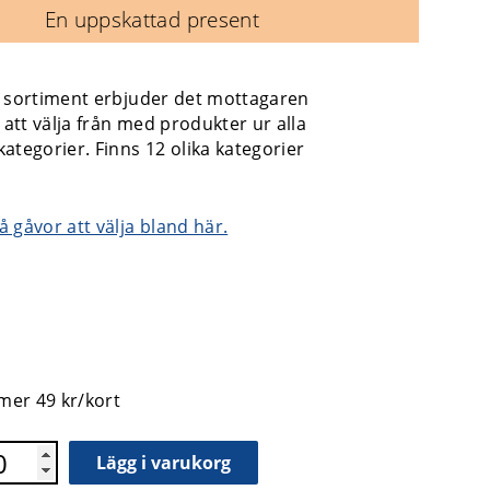
En uppskattad present
t sortiment erbjuder det mottagaren
d att välja från med produkter ur alla
ategorier. Finns 12 olika kategorier
 gåvor att välja bland här.
mer 49 kr/kort
Lägg i varukorg