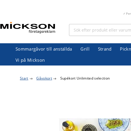
Pe
Sommargåvor till anställda
Grill
Strand
Pickn
Vi på Mickson
Start
→
Gåvokort
→
Supékort Unlimited selection