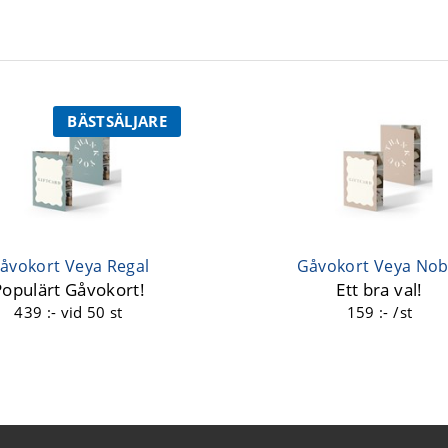
BÄSTSÄLJARE
åvokort Veya Regal
Gåvokort Veya Nob
Populärt Gåvokort!
Ett bra val!
439 :-
vid 50 st
159 :- /st