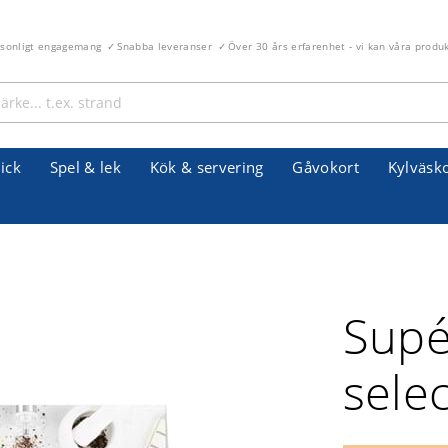
rsonligt engagemang
Snabba leveranser
Över 30 års erfarenhet - vi kan våra produ
ick
Spel & lek
Kök & servering
Gåvokort
Kylväsk
Supé
sele