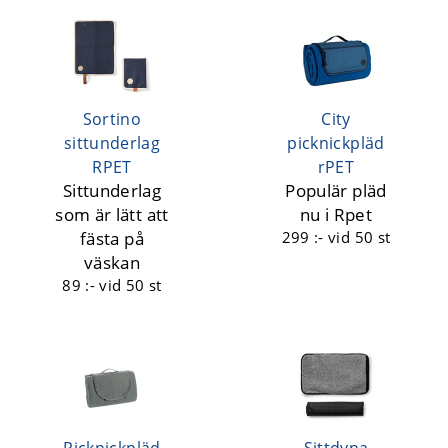
Sortino
City
sittunderlag
picknickpläd
RPET
rPET
Sittunderlag
Populär pläd
som är lätt att
nu i Rpet
fästa på
299 :-
vid 50 st
väskan
89 :-
vid 50 st
Picknickpläd
Sittdyna