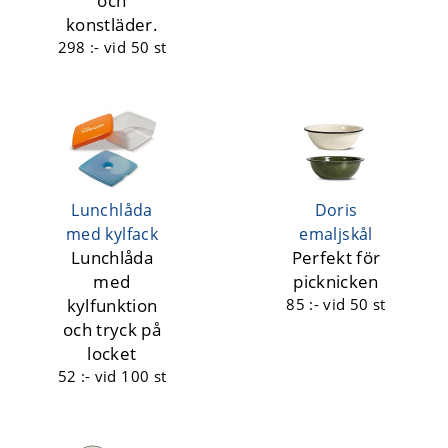
och
konstläder.
298 :-
vid 50 st
Lunchlåda
Doris
med kylfack
emaljskål
Lunchlåda
Perfekt för
med
picknicken
kylfunktion
85 :-
vid 50 st
och tryck på
locket
52 :-
vid 100 st