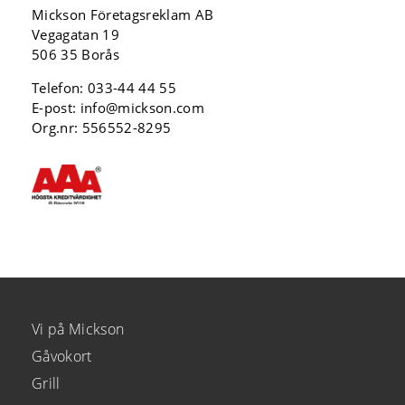
Mickson Företagsreklam AB
Vegagatan 19
506 35 Borås
Telefon:
033-44 44 55
E-post:
info@mickson.com
Org.nr: 556552-8295
Vi på Mickson
Gåvokort
Grill