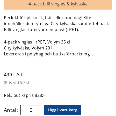
4-pack billi vinglas & kylväska
Perfekt för picknick, båt- eller pooldag! Kitet
innehåller den rymliga City-kylväska samt ett 4-pack
Billi-vinglas i återvunnen plast (rPET).
4-pack vinglas i rPET, Volym 35 cl
City kylväska, Volym 20 l
Levereras i polybag och butiksförpackning
439 :-/st
(Pris vid
50 st
)
Rek. butikspris 828:-
Antal:
Lägg i varukorg