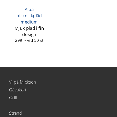
Alba
picknickpläd
medium
Mjuk pläd i fin
design
299 :-
vid 50 st
Vi på Mickson
Gåvokort
Grill
Strand