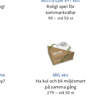
k
Boccia-spel 8+1 klot
ng!
Roligt spel för
sommarkvällar
99 :-
vid 50 st
ame
MIG eko
sy?
Ha kul och bli miljösmart
på samma gång
279 :-
vid 50 st