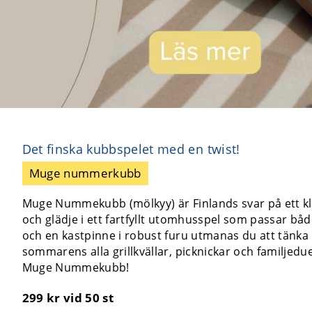
Det finska kubbspelet med en twist!
Muge nummerkubb
Muge Nummekubb (mölkyy) är Finlands svar på ett klas
och glädje i ett fartfyllt utomhusspel som passar b
och en kastpinne i robust furu utmanas du att tänka 
sommarens alla grillkvällar, picknickar och familjedu
Muge Nummekubb!
299 kr
vid 50 st