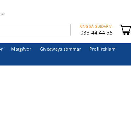
kter
RING SÅ GUIDAR VI:
033-44 44 55
or
Matgåvor
Giveaways sommar
Profilreklam