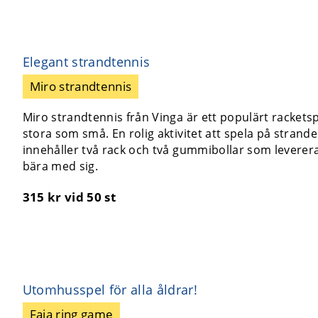
Elegant strandtennis
Miro strandtennis
Miro strandtennis från Vinga är ett populärt racketspe
stora som små. En rolig aktivitet att spela på strand
innehåller två rack och två gummibollar som levereras
bära med sig.
315 kr
vid 50 st
Utomhusspel för alla åldrar!
Faia ring game