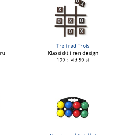
Tre i rad Trois
uru
Klassiskt i ren design
199 :-
vid 50 st