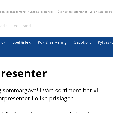
rsonligt engagemang
Snabba leveranser
Över 30 års erfarenhet - vi kan våra produ
ick
Spel & lek
Kök & servering
Gåvokort
Kylväsk
resenter
 sommargåva! I vårt sortiment har vi
rpresenter i olika prislägen.