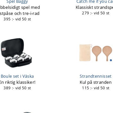
Spel Baggy
Catch me if you c
bbelsidigt spel med
Klassiskt strandsp
stpåse och tre-i-rad
279 :-
vid 50 st
395 :-
vid 50 st
Boule set i Väska
Strandtennisset
En riktig klassiker!
Kul på stranden
389 :-
vid 50 st
115 :-
vid 50 st