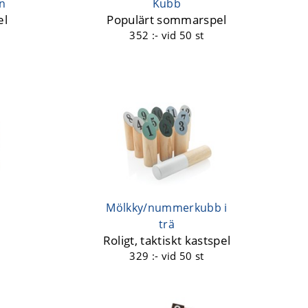
an
Kubb
el
Populärt sommarspel
352 :-
vid 50 st
Mölkky/nummerkubb i
trä
Roligt, taktiskt kastspel
329 :-
vid 50 st