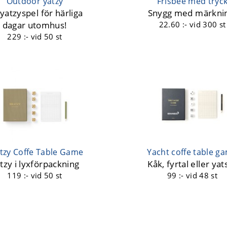
Outdoor yatzy
Frisbee med tryc
 yatzyspel för härliga
Snygg med märkni
dagar utomhus!
22.60 :-
vid 300 st
229 :-
vid 50 st
tzy Coffe Table Game
Yacht coffe table g
tzy i lyxförpackning
Kåk, fyrtal eller yat
119 :-
vid 50 st
99 :-
vid 48 st