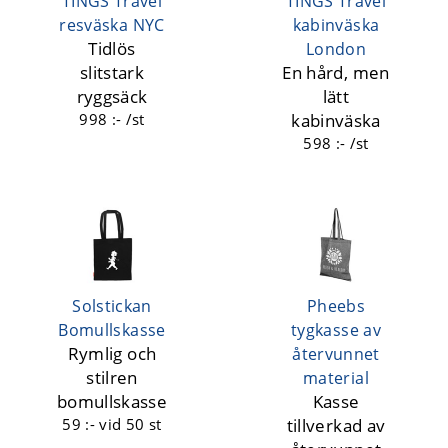
TINGS Travel
TINGS Travel
resväska NYC
kabinväska
Tidlös
London
slitstark
En hård, men
ryggsäck
lätt
998 :- /st
kabinväska
598 :- /st
Solstickan
Pheebs
Bomullskasse
tygkasse av
Rymlig och
återvunnet
stilren
material
bomullskasse
Kasse
59 :-
vid 50 st
tillverkad av