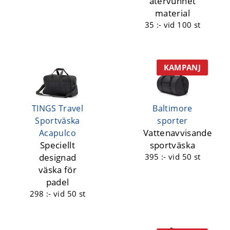
återvunnet
material
35 :-
vid 100 st
KAMPANJ
TINGS Travel
Baltimore
Sportväska
sporter
Vattenavvisande
Acapulco
Speciellt
sportväska
designad
395 :-
vid 50 st
väska för
padel
298 :-
vid 50 st