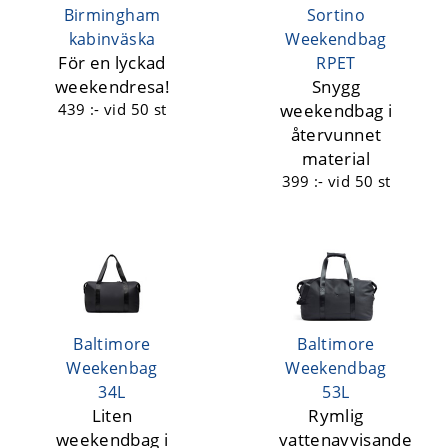
Birmingham
Sortino
kabinväska
Weekendbag
För en lyckad
RPET
weekendresa!
Snygg
439 :-
vid 50 st
weekendbag i
återvunnet
material
399 :-
vid 50 st
Baltimore
Baltimore
Weekenbag
Weekendbag
34L
53L
Liten
Rymlig
weekendbag i
vattenavvisande