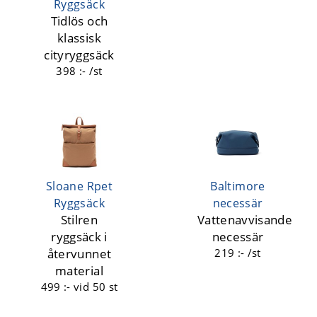
Ryggsäck
Tidlös och
klassisk
cityryggsäck
398 :- /st
Sloane Rpet
Baltimore
Ryggsäck
necessär
Stilren
Vattenavvisande
ryggsäck i
necessär
återvunnet
219 :- /st
material
499 :-
vid 50 st