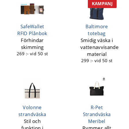
KAMPANJ
SafeWallet
Baltimore
RFID Plånbok
totebag
Förhindar
Smidig väska i
skimming
vattenavvisande
269 :-
vid 50 st
material
299 :-
vid 50 st
Volonne
R-Pet
strandväska
Strandväska
Stil och
Meribel
funktion i
Rymmer allt