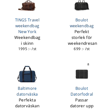
TINGS Travel
Boulot
weekendbag
weekendbag
Perfekt
New York
Weekendbag
storlek för
i skinn
weekendresan
1995 :- /st
699 :- /st
Baltimore
Boulot
datorväska
Datorfodral
Perfekta
Passar
datorväskan
datorer upp