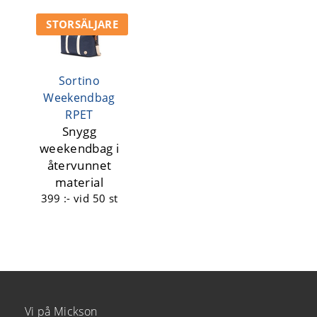
STORSÄLJARE
Sortino
Weekendbag
RPET
Snygg
weekendbag i
återvunnet
material
399 :-
vid 50 st
Vi på Mickson