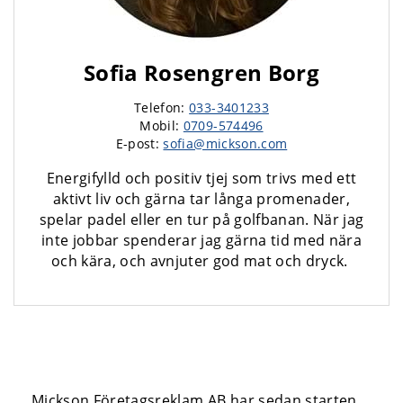
Sofia Rosengren Borg
Telefon:
033-3401233
Mobil:
0709-574496
E-post:
sofia@mickson.com
Energifylld och positiv tjej som trivs med ett
aktivt liv och gärna tar långa promenader,
spelar padel eller en tur på golfbanan. När jag
inte jobbar spenderar jag gärna tid med nära
och kära, och avnjuter god mat och dryck.
Mickson Företagsreklam AB har sedan starten