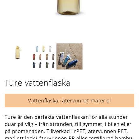
Ture vattenflaska
Vattenflaska i återvunnet material
Ture är den perfekta vattenflaskan för alla stunder
duär på väg – från stranden, till gymmet, i bilen eller
på promenaden. Tillverkad i rPET, återvunnen PET,
med ett lock i återvunnen PP eller certifierad bambu.