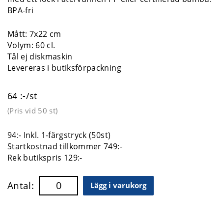
BPA-fri
Mått: 7x22 cm
Volym: 60 cl.
Tål ej diskmaskin
Levereras i butiksförpackning
64 :-/st
(Pris vid
50 st
)
94:- Inkl. 1-färgstryck (50st)
Startkostnad tillkommer 749:-
Rek butikspris 129:-
Antal:
Lägg i varukorg