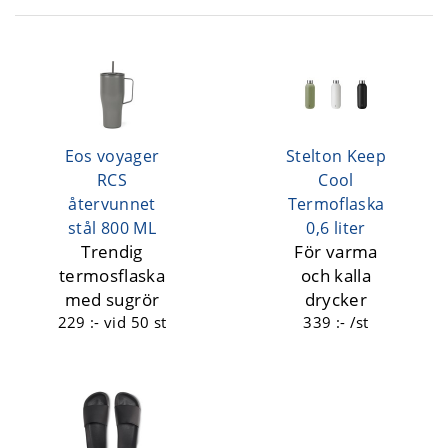
Eos voyager
Stelton Keep
RCS
Cool
återvunnet
Termoflaska
stål 800 ML
0,6 liter
Trendig
För varma
termosflaska
och kalla
med sugrör
drycker
229 :-
vid 50 st
339 :- /st