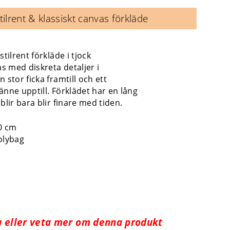
tilrent & klassiskt canvas förkläde
stilrent förkläde i tjock
 med diskreta detaljer i
 stor ficka framtill och ett
änne upptill. Förklädet har en lång
blir bara blir finare med tiden.
70 cm
olybag
pa eller veta mer om denna produkt