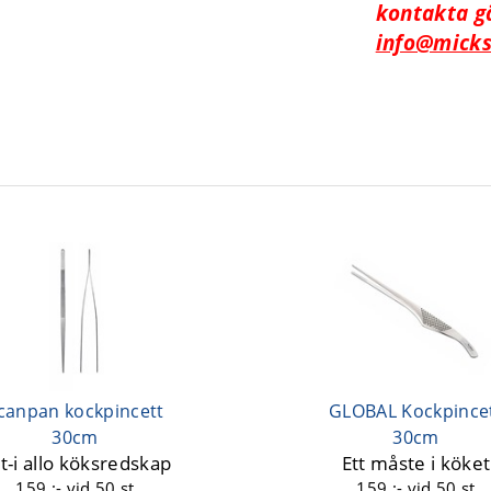
kontakta g
info@mick
canpan kockpincett
GLOBAL Kockpince
30cm
30cm
lt-i allo köksredskap
Ett måste i köket
159 :-
vid 50 st
159 :-
vid 50 st