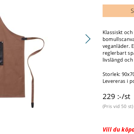
S
Klassiskt och 
bomullscanvas
veganläder. En
reglerbart sp
livslängd och 
Storlek: 90x
Levereras i p
229 :-/st
(Pris vid
50 st
)
Vill du kö