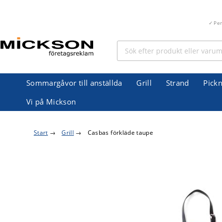
Pe
Sommargåvor till anställda
Grill
Strand
Pickn
Vi på Mickson
Start
→
Grill
→
Casbas förkläde taupe