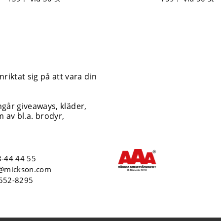
iktat sig på att vara din
ingår giveaways, kläder,
 av bl.a. brodyr,
-44 44 55
o@mickson.com
6552-8295