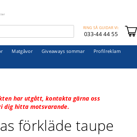
kter
RING SÅ GUIDAR VI:
033-44 44 55
or
Matgåvor
Giveaways sommar
Profilreklam
kten har utgått, kontakta gärna oss
vi dig hitta motsvarande.
as förkläde taupe