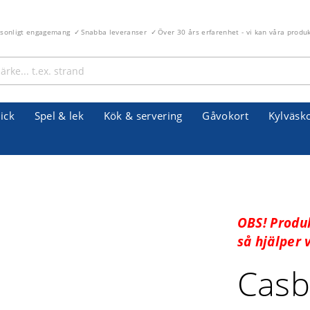
rsonligt engagemang
Snabba leveranser
Över 30 års erfarenhet - vi kan våra produ
ick
Spel & lek
Kök & servering
Gåvokort
Kylväsk
OBS! Produ
så hjälper 
Casb