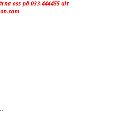
ärna oss på
033-444455
alt
son.com
tt