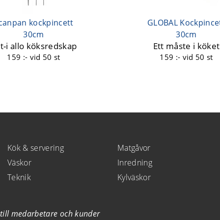
canpan kockpincett
GLOBAL Kockpince
30cm
30cm
lt-i allo köksredskap
Ett måste i köket
159 :-
vid 50 st
159 :-
vid 50 st
Kök & servering
Matgåvor
Väskor
Inredning
Teknik
Kylväskor
till medarbetare och kunder