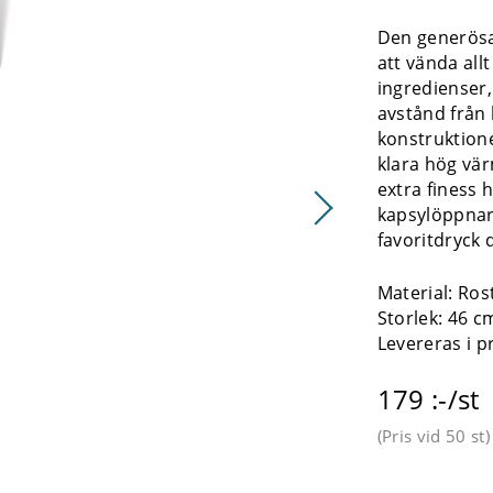
Den generösa
att vända allt
ingredienser,
avstånd från 
konstruktionen
klara hög vä
extra finess
kapsylöppnare
favoritdryck d
Material: Rost
Storlek: 46 c
Levereras i 
179 :-/st
(Pris vid
50 st
)