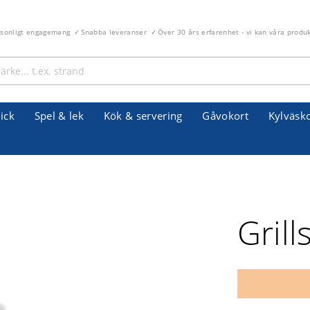
rsonligt engagemang
Snabba leveranser
Över 30 års erfarenhet - vi kan våra produ
ick
Spel & lek
Kök & servering
Gåvokort
Kylväsk
Gril