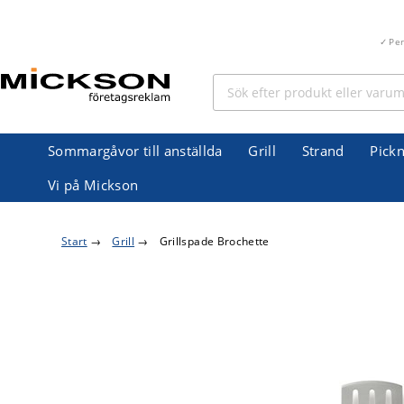
Pe
Sommargåvor till anställda
Grill
Strand
Pickn
Vi på Mickson
Start
→
Grill
→
Grillspade Brochette