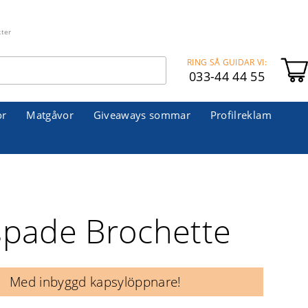
kter
RING SÅ GUIDAR VI:
033-44 44 55
or
Matgåvor
Giveaways sommar
Profilreklam
lspade Brochette
Med inbyggd kapsylöppnare!