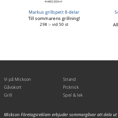
Markus grillspett 8-delar
S
Till sommarens grillning!
298 :-
vid 50 st
Al
Vi på Mickson
Strand
Gåvokort
Picknick
Grill
Spel & lek
Mickson Företagsreklam erbjuder sommargåvor att dela ut 