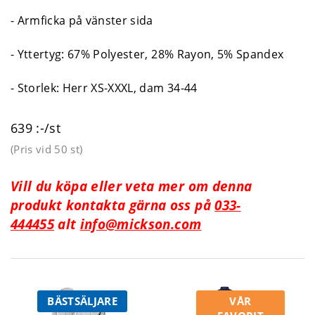
- Armficka på vänster sida
- Yttertyg: 67% Polyester, 28% Rayon, 5% Spandex
- Storlek: Herr XS-XXXL, dam 34-44
639 :-/st
(Pris vid
50 st
)
Vill du köpa eller veta mer om denna
produkt kontakta gärna oss på
033-
444455
alt
info@mickson.com
BÄSTSÄLJARE
VÅR