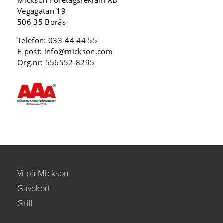
Mickson Företagsreklam AB
Vegagatan 19
506 35 Borås
Telefon:
033-44 44 55
E-post:
info@mickson.com
Org.nr: 556552-8295
Vi på Mickson
Gåvokort
Grill