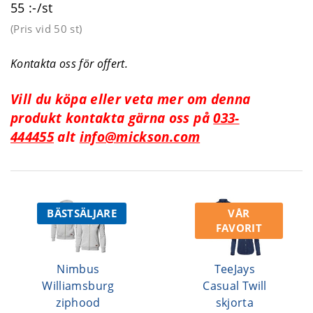
55 :-/st
(Pris vid
50 st
)
Kontakta oss för offert.
Vill du köpa eller veta mer om denna
produkt kontakta gärna oss på
033-
444455
alt
info@mickson.com
BÄSTSÄLJARE
VÅR
FAVORIT
Nimbus
TeeJays
Williamsburg
Casual Twill
ziphood
skjorta