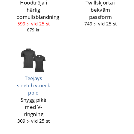
Hoodtröja i
Twillskjorta i
härlig
bekväm
bomullsblandning
passform
599 :-
vid 25 st
749 :-
vid 25 st
679 kr
Teejays
stretch v-neck
polo
Snygg piké
med V-
ringning
309 :-
vid 25 st