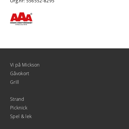
Org.nr: 556552-8295
Vi på Mickson
Gåvokort
Grill
Strand
Picknick
Spel & lek