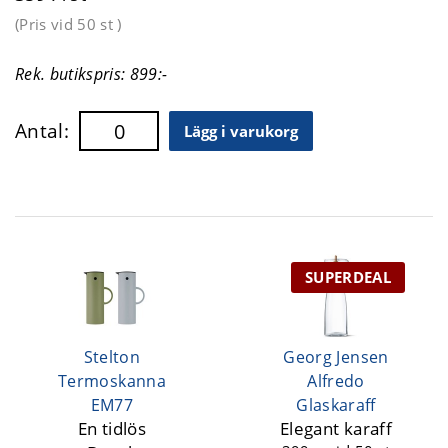
(Pris vid
50 st
)
Rek. butikspris: 899:-
Antal:
Lägg i varukorg
SUPERDEAL
Stelton
Georg Jensen
Termoskanna
Alfredo
EM77
Glaskaraff
En tidlös
Elegant karaff