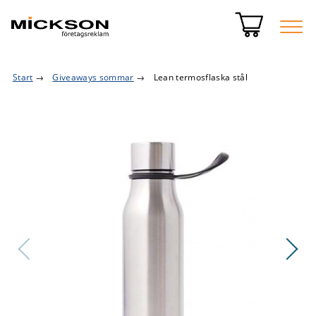
Start
→
Giveaways sommar
→
Lean termosflaska stål