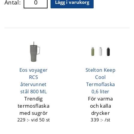
Antal:
Lägg i varukorg
Eos voyager
Stelton Keep
RCS
Cool
återvunnet
Termoflaska
stål 800 ML
0,6 liter
Trendig
För varma
termosflaska
och kalla
med sugrör
drycker
229 :-
vid 50 st
339 :- /st