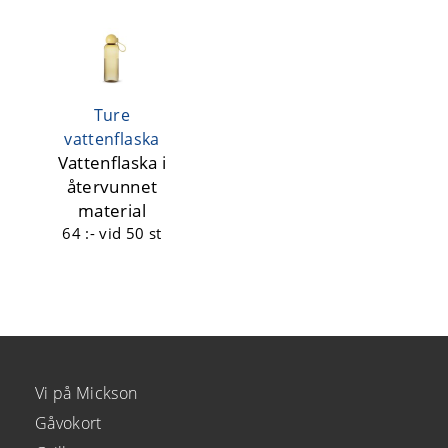
Ture
vattenflaska
Vattenflaska i
återvunnet
material
64 :-
vid 50 st
Vi på Mickson
Gåvokort