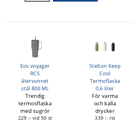
Eos voyager
Stelton Keep
RCS
Cool
återvunnet
Termoflaska
stål 800 ML
0,6 liter
Trendig
För varma
termosflaska
och kalla
med sugrör
drycker
229 :-
vid 50 st
339 :- /st