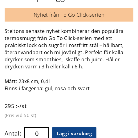
Nyhet från To Go Click-serien
Steltons senaste nyhet kombinerar den populära
termosmugg från Go To Click-serien med ett
praktiskt lock och sugrör i rostfritt stål – hållbart,
återanvändbart och miljövänligt. Perfekt för kalla
drycker som smoothies, iskaffe och juice. Håller
drycken varm i 3 h eller kall i 6 h.
Mått: 23x8 cm, 0,4 l
Finns i färgerna: gul, rosa och svart
295 :-/st
(Pris vid
50 st
)
Antal:
Lägg i varukorg