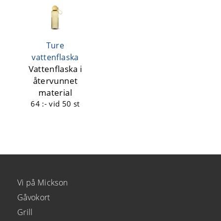
Ture
vattenflaska
Vattenflaska i
återvunnet
material
64 :-
vid 50 st
Vi på Mickson
Gåvokort
Grill