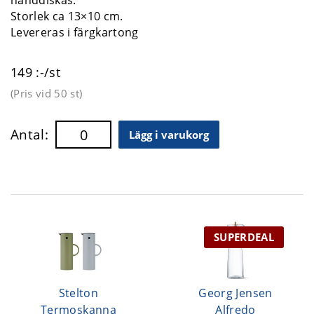
handdiskas.
Storlek ca 13×10 cm.
Levereras i färgkartong
149 :-/st
(Pris vid
50 st
)
Antal:
Lägg i varukorg
SUPERDEAL
Stelton
Georg Jensen
Termoskanna
Alfredo