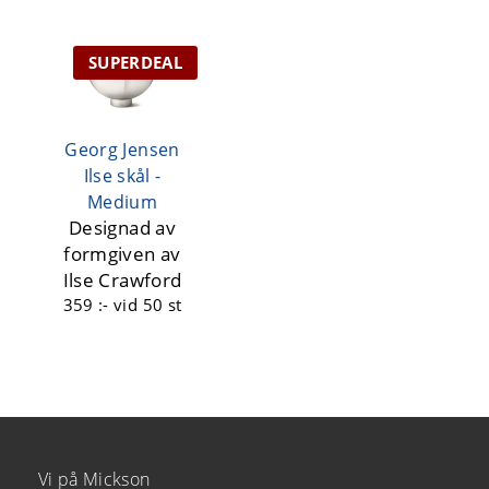
SUPERDEAL
Georg Jensen
Ilse skål -
Medium
Designad av
formgiven av
Ilse Crawford
359 :-
vid 50 st
Vi på Mickson