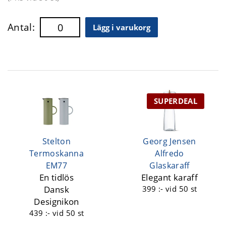
Antal:
Lägg i varukorg
SUPERDEAL
Stelton
Georg Jensen
Termoskanna
Alfredo
EM77
Glaskaraff
En tidlös
Elegant karaff
Dansk
399 :-
vid 50 st
Designikon
439 :-
vid 50 st