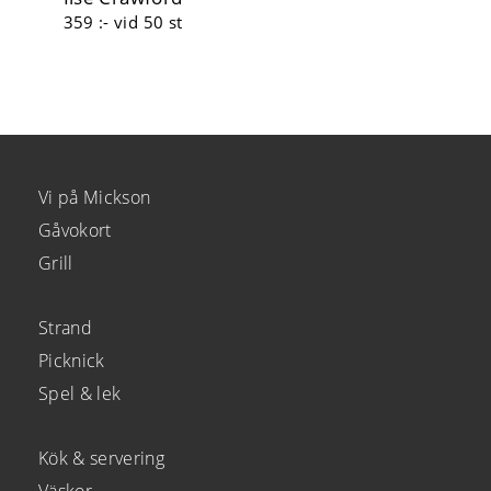
359 :-
vid 50 st
Vi på Mickson
Gåvokort
Grill
Strand
Picknick
Spel & lek
Kök & servering