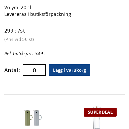
Volym: 20 cl
Levereras i butiksförpackning
299 :-/st
(Pris vid
50 st
)
Rek butikspris 349:-
Antal:
Lägg i varukorg
SUPERDEAL