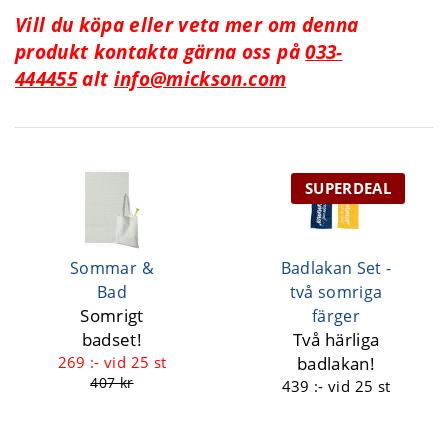
Vill du köpa eller veta mer om denna
produkt kontakta gärna oss på
033-
444455
alt
info@mickson.com
SUPERDEAL
Sommar &
Badlakan Set -
Bad
två somriga
Somrigt
färger
badset!
Två härliga
269 :-
vid 25 st
badlakan!
407 kr
439 :-
vid 25 st