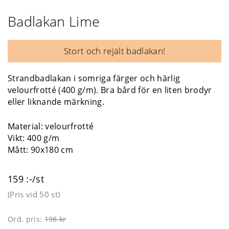
Badlakan Lime
Stort och rejält badlakan!
Strandbadlakan i somriga färger och härlig
velourfrotté (400 g/m). Bra bård för en liten brodyr
eller liknande märkning.
Material: velourfrotté
Vikt: 400 g/m
Mått: 90x180 cm
159 :-/st
(Pris vid
50 st
)
Ord. pris:
198 kr