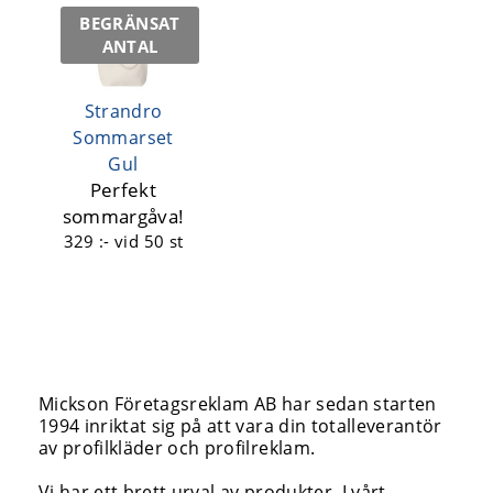
BEGRÄNSAT
ANTAL
Strandro
Sommarset
Gul
Perfekt
sommargåva!
329 :-
vid 50 st
Mickson Företagsreklam AB har sedan starten
1994 inriktat sig på att vara din totalleverantör
av profilkläder och profilreklam.
Vi har ett brett urval av produkter. I vårt