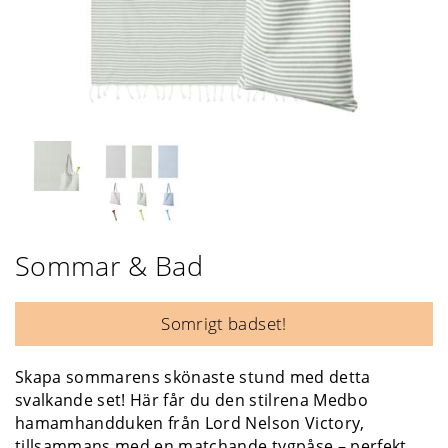
Sommar & Bad
Somrigt badset!
Skapa sommarens skönaste stund med detta
svalkande set! Här får du den stilrena Medbo
hamamhandduken från Lord Nelson Victory,
tillsammans med en matchande tygpåse – perfekt