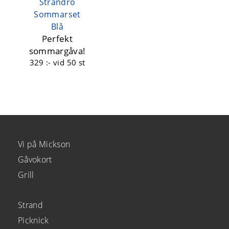
Strandro
Sommarset
Blå
Perfekt
sommargåva!
329 :-
vid 50 st
Vi på Mickson
Gåvokort
Grill
Strand
Picknick