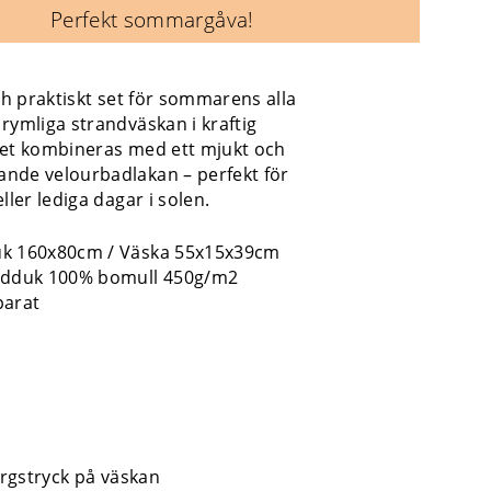
Perfekt sommargåva!
och praktiskt set för sommarens alla
rymliga strandväskan i kraftig
tet kombineras med ett mjukt och
nde velourbadlakan – perfekt för
ller lediga dagar i solen.
uk 160x80cm / Väska 55x15x39cm
ndduk 100% bomull 450g/m2
parat
färgstryck på väskan