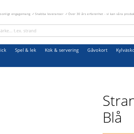
rsonligt engagemang
Snabba leveranser
Över 30 års erfarenhet - vi kan våra produ
ick
Spel & lek
Kök & servering
Gåvokort
Kylväsk
Stra
Blå