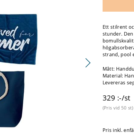
Ett stilrent 
stunder. Den 
bomullskvali
högabsorbera
strand, pool e
Mått: Handd
Material: Ha
Levereras se
329 :-/st
(Pris vid
50 st
)
Pris inkl. en