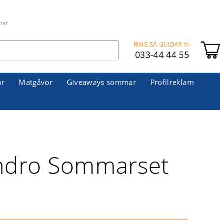
kter
RING SÅ GUIDAR VI:
033-44 44 55
or
Matgåvor
Giveaways sommar
Profilreklam
ndro Sommarset