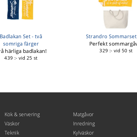
Badlakan Set - två
Strandro Sommarset
Perfekt sommargå
somriga färger
vå härliga badlakan!
329 :-
vid 50 st
439 :-
vid 25 st
Kök & servering
Matgåvor
Väskor
Inredning
Teknik
Kylväskor