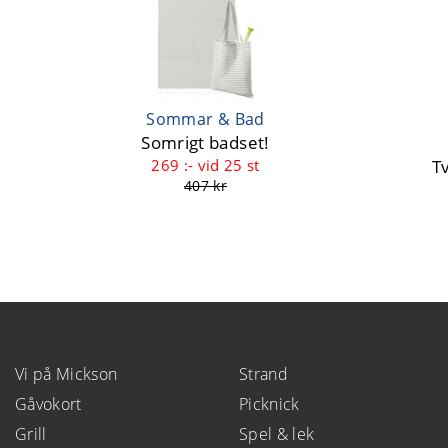
Sommar & Bad
Somrigt badset!
269 :-
vid 25 st
T
407 kr
Vi på Mickson
Strand
Gåvokort
Picknick
Grill
Spel & lek