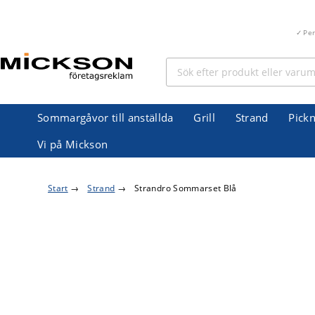
Pe
Sommargåvor till anställda
Grill
Strand
Pickn
Vi på Mickson
Start
→
Strand
→
Strandro Sommarset Blå