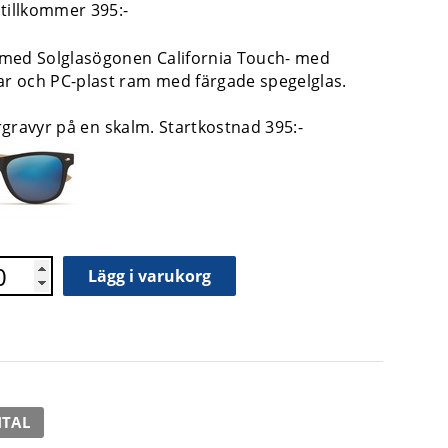
 tillkommer 395:-
med Solglasögonen California Touch- med
 och PC-plast ram med färgade spegelglas.
.
sergravyr på en skalm. Startkostnad 395:-
Lägg i varukorg
NTAL