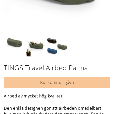
TINGS Travel Airbed Palma
Kul sommargåva
Airbed av mycket hög kvalitet!
Den enkla designen gör att airbeden omedelbart
fylls med luft när du drar den emot vinden. Sen är