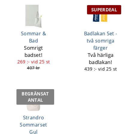
SUPERDEAL
Sommar &
Badlakan Set -
Bad
två somriga
Somrigt
färger
badset!
Två härliga
269 :-
vid 25 st
badlakan!
407 kr
439 :-
vid 25 st
BEGRÄNSAT
ANTAL
Strandro
Sommarset
Gul